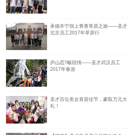
承德丰宁坝上青青草原之旅——圣才
北京员工2017年草原行
庐山恋?畈段情——圣才武汉员工
2017年春游
圣才百位美女喜迎佳节，豪取万元大
礼！