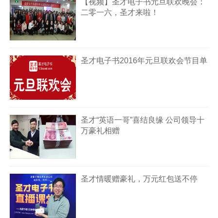
【视频】圣才电子书元旦联欢晚会：
二零一六，圣才来啦！
圣才电子书2016年元旦联欢会节目单
圣才“英语一哥”喜结良缘 公司领导十
万豪礼相赠
圣才情暖赠豪礼，万元红包送不停